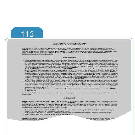
113
>