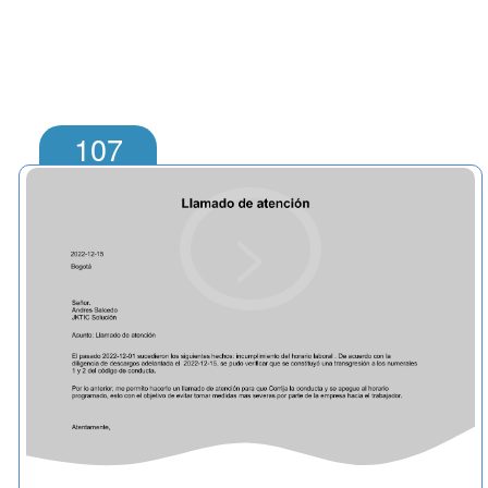
107
>